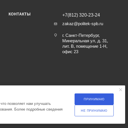
КОНТАКТЫ
+7(812) 320-23-24
zakaz@politek-spb.ru
г. Санкт-Петербург,
Минеральная ул, д. 31,
лит. В, помещение 1-Н,
офис 23
ПРИНИМАЮ
 что позволяет нам улучшать
зования. Более подробные сведения
НЕ ПРИНИМАЮ
ка оператора в отношении обработки персональных данных