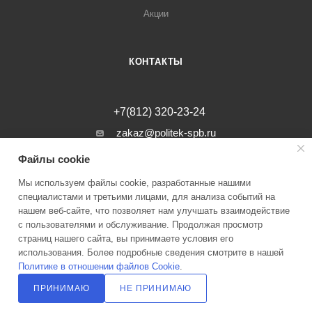
Акции
КОНТАКТЫ
+7(812) 320-23-24
zakaz@politek-spb.ru
Файлы cookie
г. Санкт-Петербург, Минеральная ул, д.
31, лит. В, помещение 1-Н, офис 23
Мы используем файлы cookie, разработанные нашими
специалистами и третьими лицами, для анализа событий на
нашем веб-сайте, что позволяет нам улучшать взаимодействие
с пользователями и обслуживание. Продолжая просмотр
страниц нашего сайта, вы принимаете условия его
2026 © Инженерные системы Политэк СПБ Все права защищены
использования. Более подробные сведения смотрите в нашей
Политике в отношении файлов Cookie
.
Политика оператора в отношении обработки персональных данных
ПРИНИМАЮ
НЕ ПРИНИМАЮ