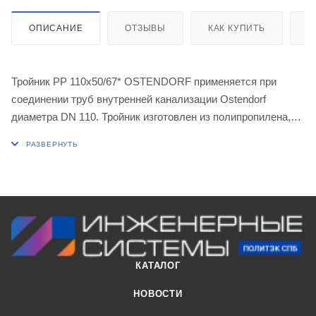
ОПИСАНИЕ
ОТЗЫВЫ
КАК КУПИТЬ
О
Тройник PP 110х50/67* OSTENDORF применяется при
соединении труб внутренней канализации Ostendorf
диаметра DN 110. Тройник изготовлен из полипропилена,
устойчивого к воздействию горячей воды и обладающего
длительной огнестойкостью.
КАТАЛОГ
НОВОСТИ