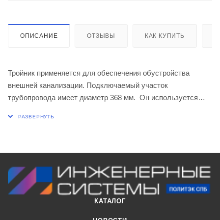
ОПИСАНИЕ
ОТЗЫВЫ
КАК КУПИТЬ
О
Тройник применяется для обеспечения обустройства
внешней канализации. Подключаемый участок
трубопровода имеет диаметр 368 мм. Он используется
для того, чтобы обеспечивать движение стоков в
правильном направлении. Также предусмотрен отвод,
расположенный под углом 45°.
В изготовлении используется качественный полимерный
материал. Он отличается продолжительным
эксплуатационным сроком, хорошо переносит контакт с
агрессивными химическими средами.
На гладких внутренних стенках практически не
КАТАЛОГ
формируется отложений. Таким образом гарантируется