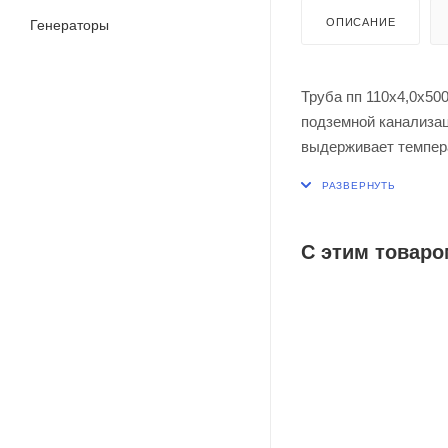
ОПИСАНИЕ
Генераторы
Труба пп 110х4,0х50
подземной канализац
выдерживает темпера
+95 °C. Раструбное
герметичность. Глад
С этим товаро