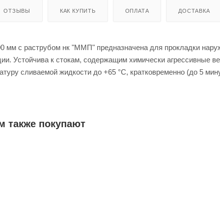
ОТЗЫВЫ
КАК КУПИТЬ
ОПЛАТА
ДОСТАВКА
00 мм с раструбом нк "ММП" предназначена для прокладки нару
ии. Устойчива к стокам, содержащим химически агрессивные в
туру сливаемой жидкости до +65 °C, кратковременно (до 5 мин
 соединение с уплотнительным кольцом обеспечивает полную
кая внутренняя поверхность препятствует возникновению отлож
м также покупают