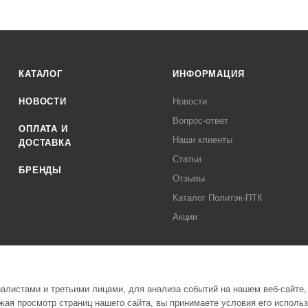
КАТАЛОГ
ИНФОРМАЦИЯ
НОВОСТИ
Новости
Вопрос-ответ
ОПЛАТА И
Наши клиенты
ДОСТАВКА
Статьи
БРЕНДЫ
Отзывы
Каталог Политэк-ПТК
Акции
листами и третьими лицами, для анализа событий на нашем веб-сайте,
ая просмотр страниц нашего сайта, вы принимаете условия его исполь